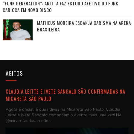
“FUNK GENERATION”: ANITTA FAZ ESTUDO AFETIVO DO FUNK
CARIOCA EM NOVO DISCO
MATHEUS MOREIRA ESBANJA CARISMA NA ARENA
BRASILEIRA
AGITOS
CLAUDIA LEITTE E IVETE SANGALO SÃO CONFIRMADAS NA
MICARETA SÃO PAULO
Agora é oficial: é duas divas na Micareta São Paulo. Claudia
Leitte e Ivete Sangalo comandam o evento mais uma vez! Na
@micaretasdasan não...