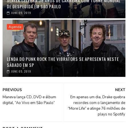
SLAYER CELEBRA 38 ANOS DE CARREIRA COM TURNÊ MUNDIAL
DE DESPEDIDA EM SÃO PAULO
JUNE 05, 2019
Agenda
LENDA DO PUNK ROCK THE VIBRATORS SE APRESENTA NESTE
SÁBADO EM SP
JUNE 05, 2019
PREVIOUS
NEXT
Maneva lança CD, DVD e álbum
Em apenas um dia, Drake quebra
digital, “Ao Vivo em São Paulo”
recordes com o lançamento de
“More Life” e atinge 76 milhões de
plays no Spotify