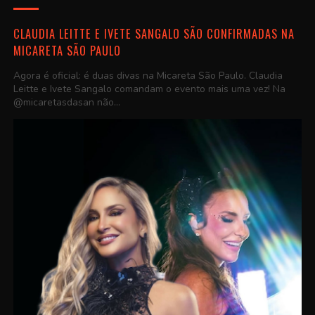
CLAUDIA LEITTE E IVETE SANGALO SÃO CONFIRMADAS NA
MICARETA SÃO PAULO
Agora é oficial: é duas divas na Micareta São Paulo. Claudia
Leitte e Ivete Sangalo comandam o evento mais uma vez! Na
@micaretasdasan não...