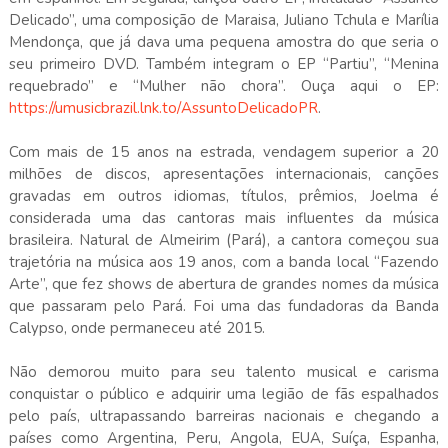
Delicado”, uma composição de Maraisa, Juliano Tchula e Marília
Mendonça, que já dava uma pequena amostra do que seria o
seu primeiro DVD. Também integram o EP “Partiu”, “Menina
requebrado” e “Mulher não chora”. Ouça aqui o EP:
https://umusicbrazil.lnk.to/AssuntoDelicadoPR
.
Com mais de 15 anos na estrada, vendagem superior a 20
milhões de discos, apresentações internacionais, canções
gravadas em outros idiomas, títulos, prêmios, Joelma é
considerada uma das cantoras mais influentes da música
brasileira. Natural de Almeirim (Pará), a cantora começou sua
trajetória na música aos 19 anos, com a banda local “Fazendo
Arte”, que fez shows de abertura de grandes nomes da música
que passaram pelo Pará. Foi uma das fundadoras da Banda
Calypso, onde permaneceu até 2015.
Não demorou muito para seu talento musical e carisma
conquistar o público e adquirir uma legião de fãs espalhados
pelo país, ultrapassando barreiras nacionais e chegando a
países como Argentina, Peru, Angola, EUA, Suíça, Espanha,