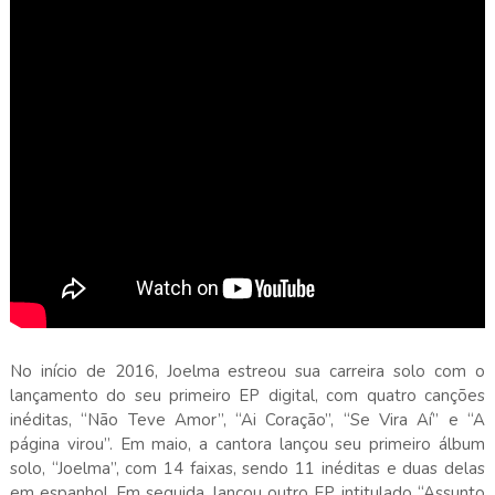
No início de 2016, Joelma estreou sua carreira solo com o
lançamento do seu primeiro EP digital, com quatro canções
inéditas, “Não Teve Amor”, “Ai Coração”, “Se Vira Aí” e “A
página virou”. Em maio, a cantora lançou seu primeiro álbum
solo, “Joelma”, com 14 faixas, sendo 11 inéditas e duas delas
em espanhol. Em seguida, lançou outro EP, intitulado “Assunto