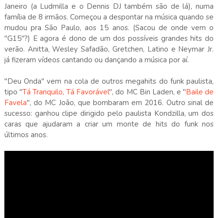
Janeiro (a Ludmilla e o Dennis DJ também são de lá), numa
família de 8 irmãos. Começou a despontar na música quando se
mudou pra São Paulo, aos 15 anos. (Sacou de onde vem o
"G15"?) E agora é dono de um dos possíveis grandes hits do
verão. Anitta, Wesley Safadão, Gretchen, Latino e Neymar Jr.
já fizeram vídeos cantando ou dançando a música por aí.
"Deu Onda" vem na cola de outros megahits do funk paulista,
tipo "
Tá Tranquilo, Tá Favorável
", do MC Bin Laden, e "
Baile de
Favela
", do MC João, que bombaram em 2016. Outro sinal de
sucesso: ganhou clipe dirigido pelo paulista Kondzilla, um dos
caras que ajudaram a criar um monte de hits do funk nos
últimos anos.