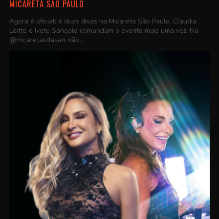
MICARETA SÃO PAULO
Agora é oficial: é duas divas na Micareta São Paulo. Claudia
Leitte e Ivete Sangalo comandam o evento mais uma vez! Na
@micaretasdasan não...