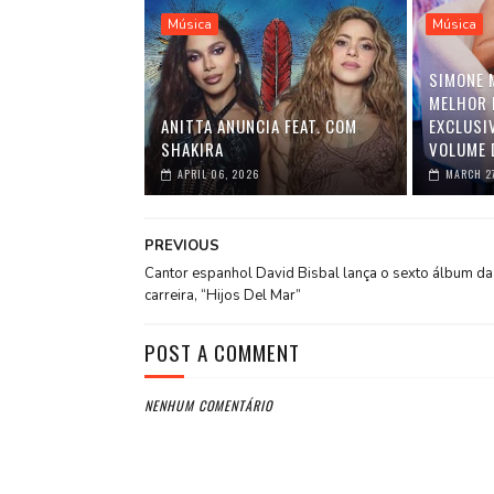
Música
Música
SIMONE 
MELHOR 
ANITTA ANUNCIA FEAT. COM
EXCLUSI
SHAKIRA
VOLUME 
APRIL 06, 2026
MARCH 2
PREVIOUS
Cantor espanhol David Bisbal lança o sexto álbum da
carreira, “Hijos Del Mar”
POST A COMMENT
NENHUM COMENTÁRIO