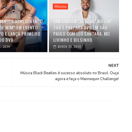
Música
MENDES APRESENTA “O
YAN COLOCA “TEXTÃO” NO TOP
DE MIM” EM EVENTO
200 E PREPARA DVD EM SÃO
VO E LANÇA PRIMEIRO
PAULO COM LÉO SANTANA, MC
DO DVD
LIVINHO E DILSINHO
7, 2026
MARCH 25, 2026
NEXT
Música Black Beatles é sucesso absoluto no Brasil. Ouça
agora e faça o Mannequin Challenge!