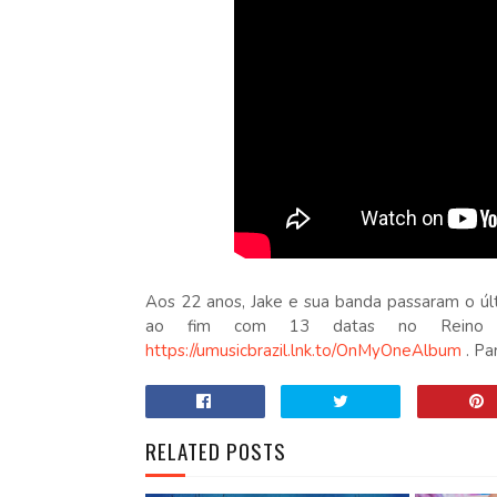
Aos 22 anos, Jake e sua banda passaram o 
ao fim com 13 datas no Reino 
https://umusicbrazil.lnk.to/OnMyOneAlbum
. Pa
RELATED POSTS