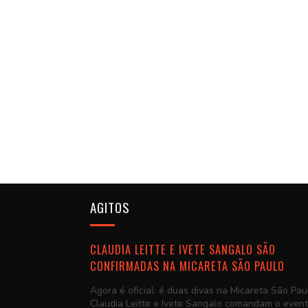
AGITOS
CLAUDIA LEITTE E IVETE SANGALO SÃO
CONFIRMADAS NA MICARETA SÃO PAULO
Agora é oficial: é duas divas na Micareta São Pau
Claudia Leitte e Ivete Sangalo comandam o even