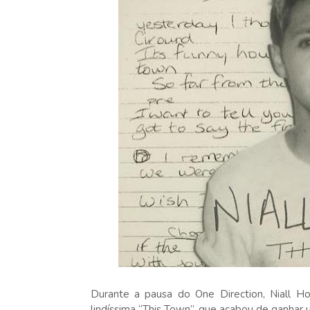
Durante a pausa do One Direction, Niall Hor
lindíssima “This Town”, que acabou de ganhar 