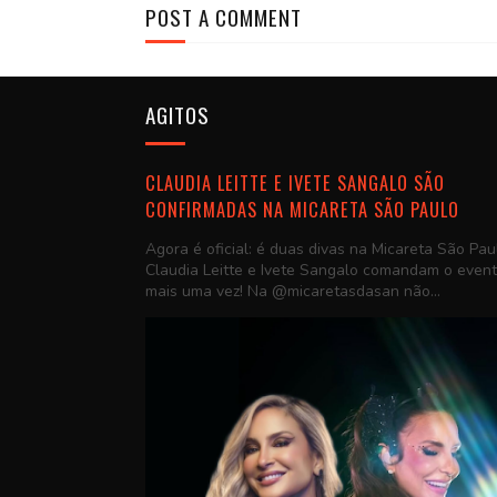
POST A COMMENT
AGITOS
CLAUDIA LEITTE E IVETE SANGALO SÃO
CONFIRMADAS NA MICARETA SÃO PAULO
Agora é oficial: é duas divas na Micareta São Pau
Claudia Leitte e Ivete Sangalo comandam o even
mais uma vez! Na @micaretasdasan não...