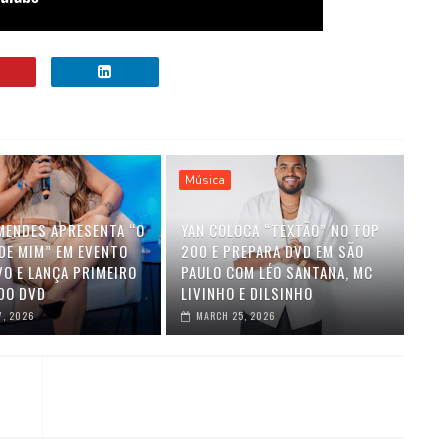
Música
MENDES APRESENTA “O
YAN COLOCA “TEXTÃO” NO TOP
DE MIM” EM EVENTO
200 E PREPARA DVD EM SÃO
VO E LANÇA PRIMEIRO
PAULO COM LÉO SANTANA, MC
DO DVD
LIVINHO E DILSINHO
7, 2026
MARCH 25, 2026