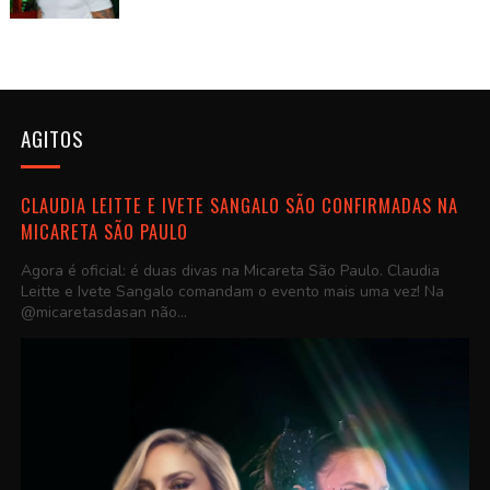
AGITOS
CLAUDIA LEITTE E IVETE SANGALO SÃO CONFIRMADAS NA
MICARETA SÃO PAULO
Agora é oficial: é duas divas na Micareta São Paulo. Claudia
Leitte e Ivete Sangalo comandam o evento mais uma vez! Na
@micaretasdasan não...