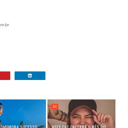
om.br
DJ
COMEMORA SUCESSO
HEEY CAT ENCERRA O MÊS DO