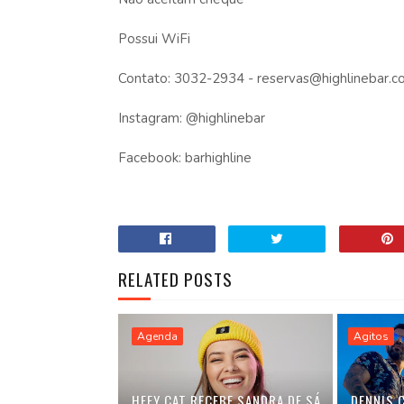
Possui WiFi
Contato: 3032-2934 - reservas@highlinebar.c
Instagram: @highlinebar
Facebook: barhighline
RELATED POSTS
Agenda
Agitos
HEEY CAT RECEBE SANDRA DE SÁ
DENNIS 