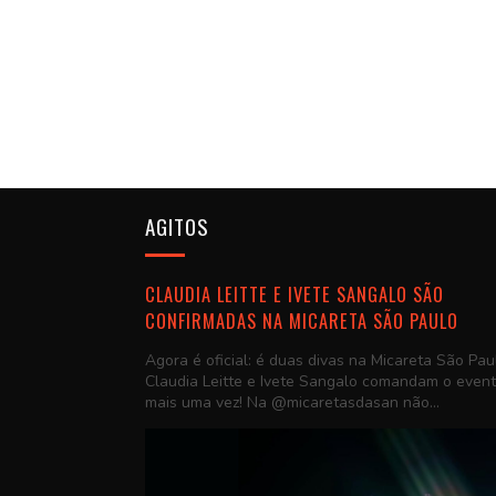
AGITOS
CLAUDIA LEITTE E IVETE SANGALO SÃO
CONFIRMADAS NA MICARETA SÃO PAULO
Agora é oficial: é duas divas na Micareta São Pau
Claudia Leitte e Ivete Sangalo comandam o even
mais uma vez! Na @micaretasdasan não...