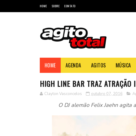
HOME
SOBRE
CONTATO
HOME
AGENDA
AGITOS
MÚSICA
HIGH LINE BAR TRAZ ATRAÇÃO 
Clayton Vasconcelos
outubro 07, 2016
A
O DJ alemão Felix Jaehn agita 