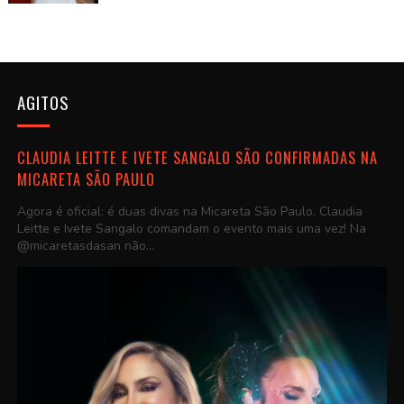
AGITOS
CLAUDIA LEITTE E IVETE SANGALO SÃO CONFIRMADAS NA
MICARETA SÃO PAULO
Agora é oficial: é duas divas na Micareta São Paulo. Claudia
Leitte e Ivete Sangalo comandam o evento mais uma vez! Na
@micaretasdasan não...