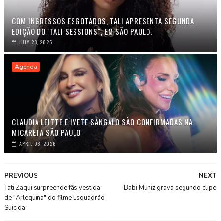
COM INGRESSOS ESGOTADOS, TALI APRESENTA SEGUNDA
EDIÇÃO DO 'TALI SESSIONS", EM SÃO PAULO.
JULY 23, 2026
Agenda
CLAUDIA LEITTE E IVETE SANGALO SÃO CONFIRMADAS NA
MICARETA SÃO PAULO
APRIL 06, 2026
PREVIOUS
NEXT
Tati Zaqui surpreende fãs vestida
Babi Muniz grava segundo clipe
de "Arlequina" do filme Esquadrão
Suicida