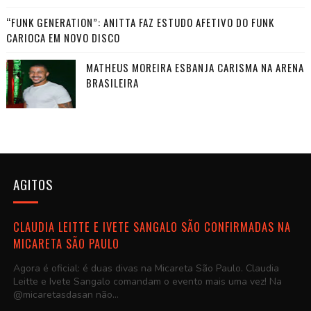
“FUNK GENERATION”: ANITTA FAZ ESTUDO AFETIVO DO FUNK
CARIOCA EM NOVO DISCO
MATHEUS MOREIRA ESBANJA CARISMA NA ARENA
BRASILEIRA
AGITOS
CLAUDIA LEITTE E IVETE SANGALO SÃO CONFIRMADAS NA
MICARETA SÃO PAULO
Agora é oficial: é duas divas na Micareta São Paulo. Claudia
Leitte e Ivete Sangalo comandam o evento mais uma vez! Na
@micaretasdasan não...