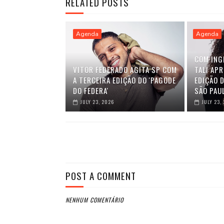
RELATED POSTS
Agenda
Agenda
COM ING
VITOR FEDERADO AGITA SP COM
TALI AP
A TERCEIRA EDIÇÃO DO 'PAGODE
EDIÇÃO D
DO FEDERA'
SÃO PAU
JULY 23, 2026
JULY 23,
POST A COMMENT
NENHUM COMENTÁRIO