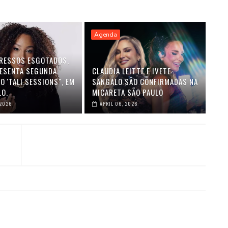
Agenda
RESSOS ESGOTADOS,
RESENTA SEGUNDA
CLAUDIA LEITTE E IVETE
O 'TALI SESSIONS", EM
SANGALO SÃO CONFIRMADAS NA
LO.
MICARETA SÃO PAULO
 2026
APRIL 06, 2026