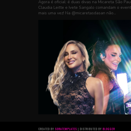
Agora é oficial: é duas divas na Micareta São Pau
Claudia Leitte e Ivete Sangalo comandam o even
mais uma vez! Na @micaretasdasan não...
CREATED BY
SORATEMPLATES
| DISTRIBUTED BY
BLOGGER