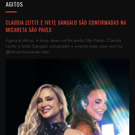
AGITOS
CLAUDIA LEITTE E IVETE SANGALO SÃO CONFIRMADAS NA
MICARETA SÃO PAULO
Agora é oficial: é duas divas na Micareta São Paulo. Claudia
Leitte e Ivete Sangalo comandam o evento mais uma vez! Na
@micaretasdasan não...