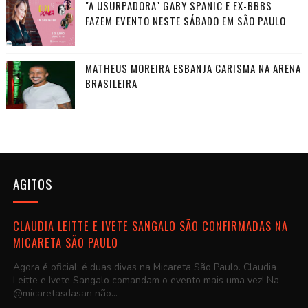
"A USURPADORA" GABY SPANIC E EX-BBBS
FAZEM EVENTO NESTE SÁBADO EM SÃO PAULO
MATHEUS MOREIRA ESBANJA CARISMA NA ARENA
BRASILEIRA
AGITOS
CLAUDIA LEITTE E IVETE SANGALO SÃO CONFIRMADAS NA
MICARETA SÃO PAULO
Agora é oficial: é duas divas na Micareta São Paulo. Claudia
Leitte e Ivete Sangalo comandam o evento mais uma vez! Na
@micaretasdasan não...