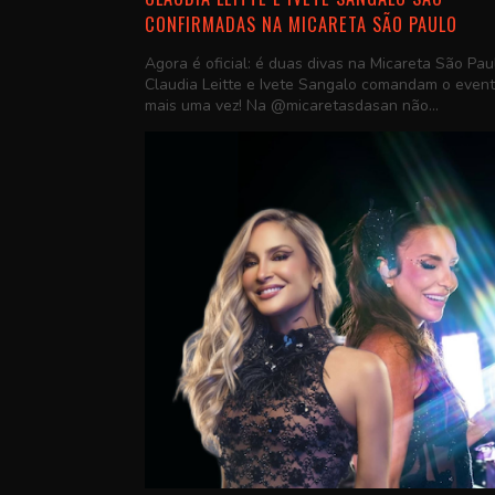
CONFIRMADAS NA MICARETA SÃO PAULO
Agora é oficial: é duas divas na Micareta São Pau
Claudia Leitte e Ivete Sangalo comandam o even
mais uma vez! Na @micaretasdasan não...