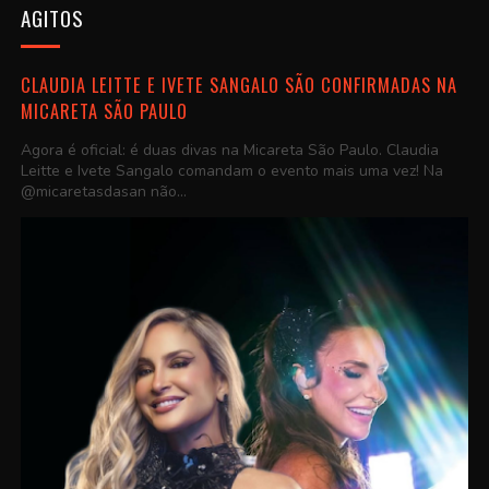
AGITOS
CLAUDIA LEITTE E IVETE SANGALO SÃO CONFIRMADAS NA
MICARETA SÃO PAULO
Agora é oficial: é duas divas na Micareta São Paulo. Claudia
Leitte e Ivete Sangalo comandam o evento mais uma vez! Na
@micaretasdasan não...