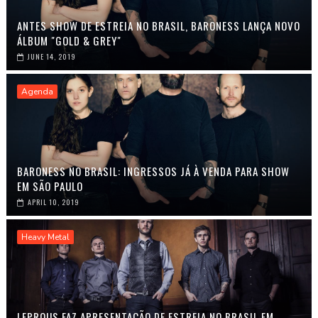
ANTES SHOW DE ESTREIA NO BRASIL, BARONESS LANÇA NOVO
ÁLBUM "GOLD & GREY"
JUNE 14, 2019
Agenda
BARONESS NO BRASIL: INGRESSOS JÁ À VENDA PARA SHOW
EM SÃO PAULO
APRIL 10, 2019
Heavy Metal
LEPROUS FAZ APRESENTAÇÃO DE ESTREIA NO BRASIL EM