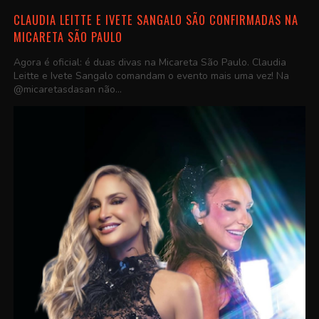
CLAUDIA LEITTE E IVETE SANGALO SÃO CONFIRMADAS NA
MICARETA SÃO PAULO
Agora é oficial: é duas divas na Micareta São Paulo. Claudia
Leitte e Ivete Sangalo comandam o evento mais uma vez! Na
@micaretasdasan não...