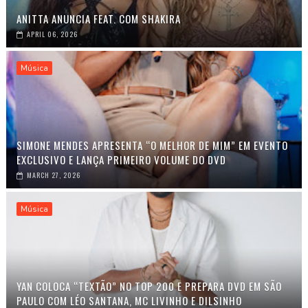
ANITTA ANUNCIA FEAT. COM SHAKIRA
APRIL 06, 2026
Música
SIMONE MENDES APRESENTA “O MELHOR DE MIM” EM EVENTO
EXCLUSIVO E LANÇA PRIMEIRO VOLUME DO DVD
MARCH 27, 2026
Música
YAN COLOCA “TEXTÃO” NO TOP 200 E PREPARA DVD EM SÃO
PAULO COM LÉO SANTANA, MC LIVINHO E DILSINHO