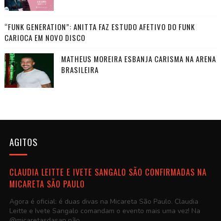
“FUNK GENERATION”: ANITTA FAZ ESTUDO AFETIVO DO FUNK
CARIOCA EM NOVO DISCO
MATHEUS MOREIRA ESBANJA CARISMA NA ARENA
BRASILEIRA
AGITOS
CLAUDIA LEITTE E IVETE SANGALO SÃO CONFIRMADAS NA
MICARETA SÃO PAULO
Agora é oficial: é duas divas na Micareta São Paulo. Claudia
Leitte e Ivete Sangalo comandam o evento mais uma vez! Na
@micaretasdasan não...