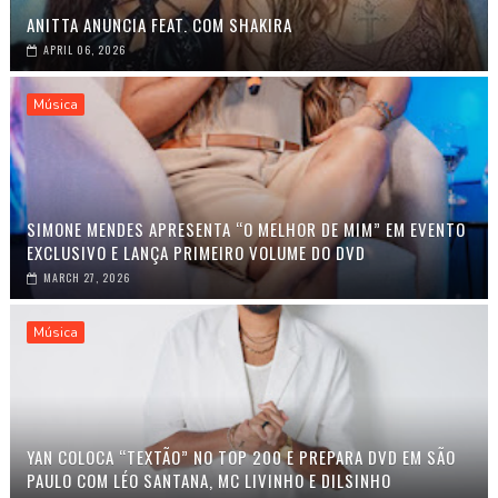
ANITTA ANUNCIA FEAT. COM SHAKIRA
APRIL 06, 2026
Música
SIMONE MENDES APRESENTA “O MELHOR DE MIM” EM EVENTO
EXCLUSIVO E LANÇA PRIMEIRO VOLUME DO DVD
MARCH 27, 2026
Música
YAN COLOCA “TEXTÃO” NO TOP 200 E PREPARA DVD EM SÃO
PAULO COM LÉO SANTANA, MC LIVINHO E DILSINHO