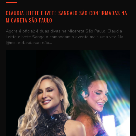
CLAUDIA LEITTE E IVETE SANGALO SÃO CONFIRMADAS NA
MICARETA SÃO PAULO
Agora é oficial: é duas divas na Micareta São Paulo. Claudia
Leitte e Ivete Sangalo comandam o evento mais uma vez! Na
@micaretasdasan não...