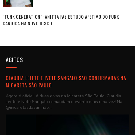
“FUNK GENERATION”: ANITTA FAZ ESTUDO AFETIVO DO FUNK
CARIOCA EM NOVO DISCO
AGITOS
CLAUDIA LEITTE E IVETE SANGALO SÃO CONFIRMADAS NA
MICARETA SÃO PAULO
Agora é oficial: é duas divas na Micareta São Paulo. Claudia
Leitte e Ivete Sangalo comandam o evento mais uma vez! Na
@micaretasdasan não...