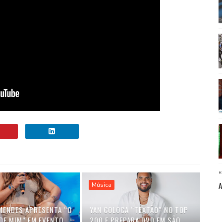
Música
MENDES APRESENTA “O
YAN COLOCA “TEXTÃO” NO TOP
DE MIM” EM EVENTO
200 E PREPARA DVD EM SÃO