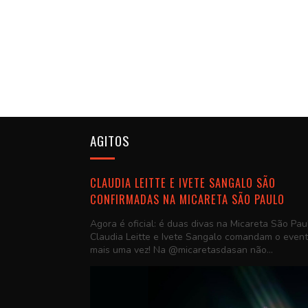
AGITOS
CLAUDIA LEITTE E IVETE SANGALO SÃO
CONFIRMADAS NA MICARETA SÃO PAULO
Agora é oficial: é duas divas na Micareta São Pau
Claudia Leitte e Ivete Sangalo comandam o even
mais uma vez! Na @micaretasdasan não...