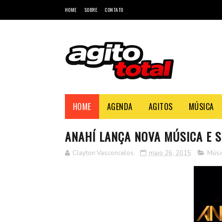
HOME
SOBRE
CONTATO
HOME
AGENDA
AGITOS
MÚSICA
ANAHÍ LANÇA NOVA MÚSICA E S
Clayton Vasconcelos
maio 26, 2015
Músi