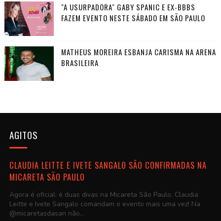
"A USURPADORA" GABY SPANIC E EX-BBBS
FAZEM EVENTO NESTE SÁBADO EM SÃO PAULO
MATHEUS MOREIRA ESBANJA CARISMA NA ARENA
BRASILEIRA
AGITOS
CLAUDIA LEITTE E IVETE SANGALO SÃO CONFIRMADAS NA
MICARETA SÃO PAULO
Agora é oficial: é duas divas na Micareta São Paulo. Claudia
Leitte e Ivete Sangalo comandam o evento mais uma vez! Na
@micaretasdasan não...