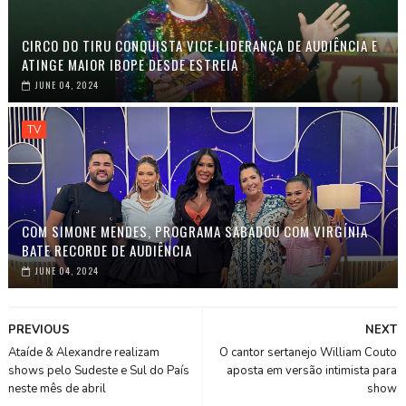
CIRCO DO TIRU CONQUISTA VICE-LIDERANÇA DE AUDIÊNCIA E
ATINGE MAIOR IBOPE DESDE ESTREIA
JUNE 04, 2024
TV
COM SIMONE MENDES, PROGRAMA SABADOU COM VIRGÍNIA
BATE RECORDE DE AUDIÊNCIA
JUNE 04, 2024
PREVIOUS
NEXT
Ataíde & Alexandre realizam
O cantor sertanejo William Couto
shows pelo Sudeste e Sul do País
aposta em versão intimista para
neste mês de abril
show