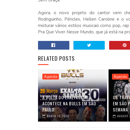
Sem Graça.
Agora, o novo projeto do cantor vem chei
Rodriguinho, Péricles, Hellen Caroline e o v
misturar vários estilos musicais como pop, rap
Pra Que Viver Nesse Mundo, que já está na pr
RELATED POSTS
Agenda
Agenda
A VOLTA DO EXALTASAMBA
OS TRAV
ACONTECE NA BULLS EM SÃO
EM SÃO P
PAULO
SEMANA
MARCH 13, 2016
AUGUST 2