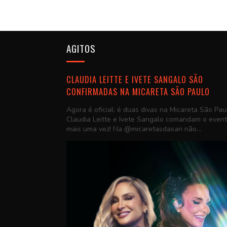
AGITOS
CLAUDIA LEITTE E IVETE SANGALO SÃO
CONFIRMADAS NA MICARETA SÃO PAULO
Agora é oficial: é duas divas na Micareta São Pau
Claudia Leitte e Ivete Sangalo comandam o even
mais uma vez! Na @micaretasdasan não...