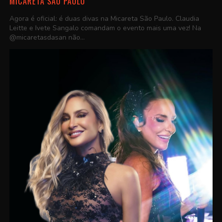
MICARETA SÃO PAULO
Agora é oficial: é duas divas na Micareta São Paulo. Claudia
Leitte e Ivete Sangalo comandam o evento mais uma vez! Na
@micaretasdasan não...