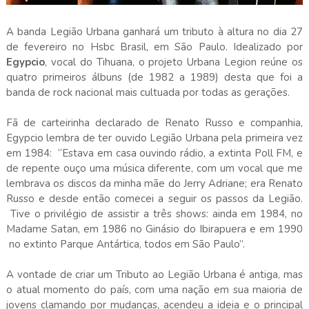
A banda Legião Urbana ganhará um tributo à altura no dia 27
de fevereiro no Hsbc Brasil, em São Paulo. Idealizado por
Egypcio
, vocal do Tihuana, o projeto Urbana Legion reúne os
quatro primeiros álbuns (de 1982 a 1989) desta que foi a
banda de rock nacional mais cultuada por todas as gerações.
Fã de carteirinha declarado de Renato Russo e companhia,
Egypcio lembra de ter ouvido Legião Urbana pela primeira vez
em 1984: “Estava em casa ouvindo rádio, a extinta Poll FM, e
de repente ouço uma música diferente, com um vocal que me
lembrava os discos da minha mãe do Jerry Adriane; era Renato
Russo e desde então comecei a seguir os passos da Legião.
Tive o privilégio de assistir a três shows: ainda em 1984, no
Madame Satan, em 1986 no Ginásio do Ibirapuera e em 1990
no extinto Parque Antártica, todos em São Paulo”.
A vontade de criar um Tributo ao Legião Urbana é antiga, mas
o atual momento do país, com uma nação em sua maioria de
jovens clamando por mudanças, acendeu a ideia e o principal