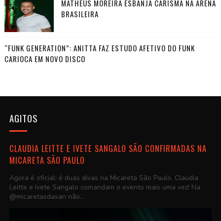
MATHEUS MOREIRA ESBANJA CARISMA NA ARENA
BRASILEIRA
“FUNK GENERATION”: ANITTA FAZ ESTUDO AFETIVO DO FUNK
CARIOCA EM NOVO DISCO
AGITOS
CLAUDIA LEITTE E IVETE SANGALO SÃO CONFIRMADAS NA
MICARETA SÃO PAULO
Agora é oficial: é duas divas na Micareta São Paulo. Claudia
Leitte e Ivete Sangalo comandam o evento mais uma vez! Na
@micaretasdasan não...