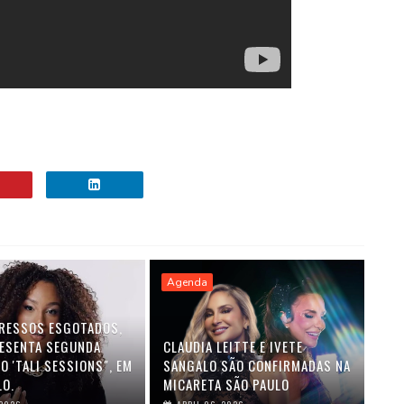
Agenda
RESSOS ESGOTADOS,
RESENTA SEGUNDA
CLAUDIA LEITTE E IVETE
O 'TALI SESSIONS", EM
SANGALO SÃO CONFIRMADAS NA
LO.
MICARETA SÃO PAULO