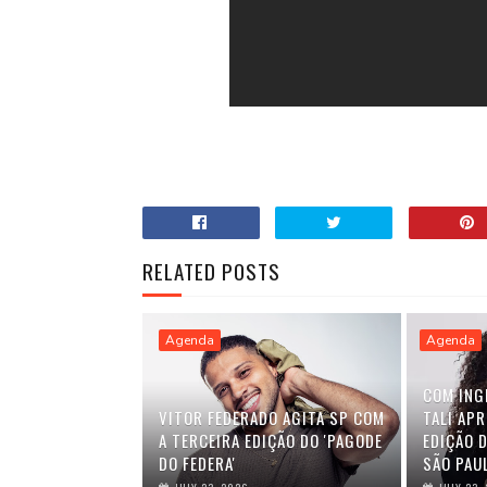
RELATED POSTS
Agenda
Agenda
COM ING
VITOR FEDERADO AGITA SP COM
TALI AP
A TERCEIRA EDIÇÃO DO 'PAGODE
EDIÇÃO D
DO FEDERA'
SÃO PAU