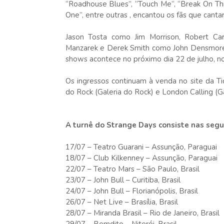
“Roadhouse Blues”, “Touch Me”, “Break On Thr
One”, entre outras , encantou os fãs que cant
Jason Tosta como Jim Morrison, Robert Ca
Manzarek e Derek Smith como John Densmore, 
shows acontece no próximo dia 22 de julho, n
Os ingressos continuam à venda no site da Ti
do Rock (Galeria do Rock) e London Calling (G
A turnê do Strange Days consiste nas segu
17/07 – Teatro Guarani – Assunção, Paraguai
18/07 – Club Kilkenney – Assunção, Paraguai
22/07 – Teatro Mars – São Paulo, Brasil
23/07 – John Bull – Curitiba, Brasil
24/07 – John Bull – Florianópolis, Brasil
26/07 – Net Live – Brasília, Brasil
28/07 – Miranda Brasil – Rio de Janeiro, Brasil