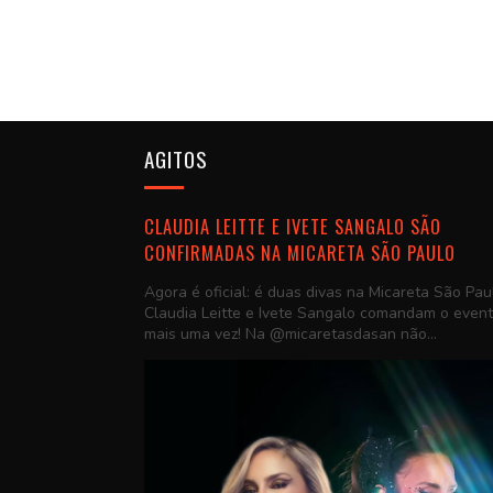
AGITOS
CLAUDIA LEITTE E IVETE SANGALO SÃO
CONFIRMADAS NA MICARETA SÃO PAULO
Agora é oficial: é duas divas na Micareta São Pau
Claudia Leitte e Ivete Sangalo comandam o even
mais uma vez! Na @micaretasdasan não...