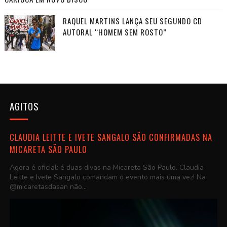
RAQUEL MARTINS LANÇA SEU SEGUNDO CD
AUTORAL “HOMEM SEM ROSTO”
AGITOS
CLAUDIA LEITTE E IVETE SANGALO SÃO CONFIRMADAS NA
MICARETA SÃO PAULO
Agora é oficial: é duas divas na Micareta São Paulo. Claudia
Leitte e Ivete Sangalo comandam o evento mais uma vez! Na
@micaretasdasan não...