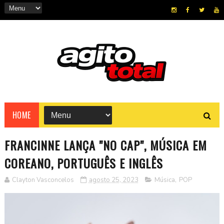
HOME
FRANCINNE LANÇA "NO CAP", MÚSICA EM
COREANO, PORTUGUÊS E INGLÊS
Clayton Vasconcelos
agosto 25, 2023
Música
,
POP