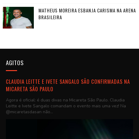
MATHEUS MOREIRA ESBANJA CARISMA NA ARENA
BRASILEIRA
AGITOS
CLAUDIA LEITTE E IVETE SANGALO SÃO CONFIRMADAS NA
MICARETA SÃO PAULO
Agora é oficial: é duas divas na Micareta São Paulo. Claudia
Leitte e Ivete Sangalo comandam o evento mais uma vez! Na
@micaretasdasan não...