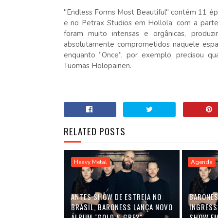
"Endless Forms Most Beautiful" contém 11 ép
e no Petrax Studios em Hollola, com a parte
foram muito intensas e orgânicas, produ
absolutamente comprometidos naquele espa
enquanto “Once”, por exemplo, precisou qu
Tuomas Holopainen.
RELATED POSTS
Heavy Metal
Agenda
ANTES SHOW DE ESTREIA NO
BARONES
BRASIL, BARONESS LANÇA NOVO
INGRESS
ÁLBUM "GOLD & GREY"
SHOW EM