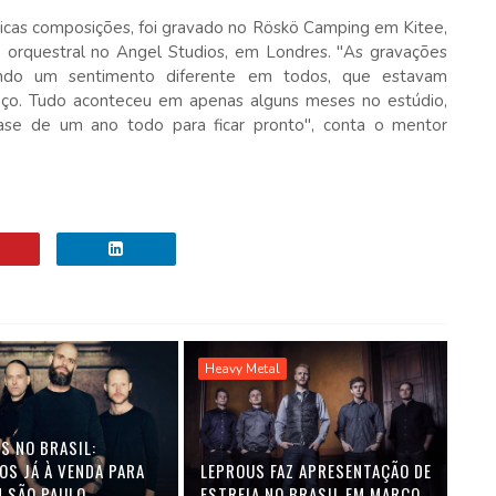
icas composições, foi gravado no Röskö Camping em Kitee,
 orquestral no Angel Studios, em Londres. "As gravações
zindo um sentimento diferente em todos, que estavam
ço. Tudo aconteceu em apenas alguns meses no estúdio,
ase de um ano todo para ficar pronto", conta o mentor
Heavy Metal
S NO BRASIL:
OS JÁ À VENDA PARA
LEPROUS FAZ APRESENTAÇÃO DE
 SÃO PAULO
ESTREIA NO BRASIL EM MARÇO