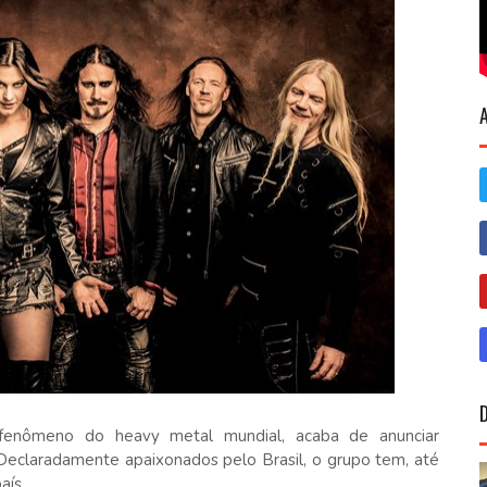
 fenômeno do heavy metal mundial, acaba de anunciar
 Declaradamente apaixonados pelo Brasil, o grupo tem, até
aís.