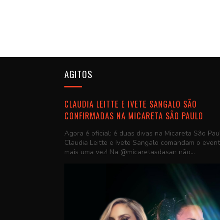
AGITOS
CLAUDIA LEITTE E IVETE SANGALO SÃO
CONFIRMADAS NA MICARETA SÃO PAULO
Agora é oficial: é duas divas na Micareta São Pau
Claudia Leitte e Ivete Sangalo comandam o even
mais uma vez! Na @micaretasdasan não...