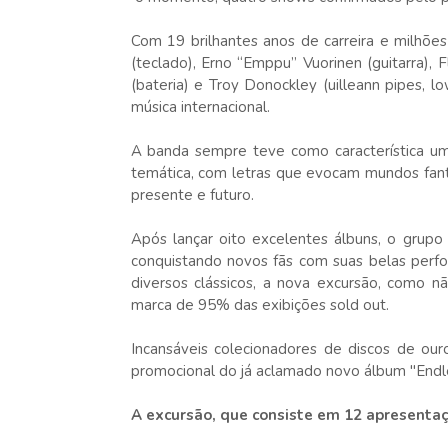
Com 19 brilhantes anos de carreira e milhõ
(teclado), Erno “Emppu” Vuorinen (guitarra), F
(bateria) e Troy Donockley (uilleann pipes, 
música internacional.
A banda sempre teve como característica um 
temática, com letras que evocam mundos fant
presente e futuro.
Após lançar oito excelentes álbuns, o gru
conquistando novos fãs com suas belas perf
diversos clássicos, a nova excursão, como n
marca de 95% das exibições sold out.
Incansáveis colecionadores de discos de our
promocional do já aclamado novo álbum "Endl
A excursão, que consiste em 12 apresentaç