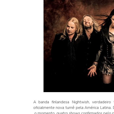
A banda finlandesa Nightwish, verdadeiro
oficialmente nova turnê pela América Latina.
o momento, quatro shows confirmados pelo p