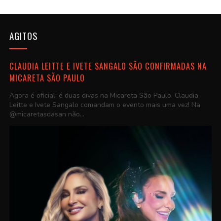
AGITOS
CLAUDIA LEITTE E IVETE SANGALO SÃO CONFIRMADAS NA
MICARETA SÃO PAULO
Agora é oficial: é duas divas na Micareta São Paulo. Claudia
Leitte e Ivete Sangalo comandam o evento mais uma vez! Na
@micaretasdasan não...