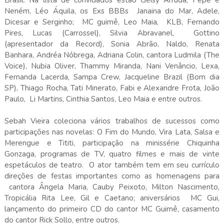
Brasil. Na lista de convidados estão Geisy Arruda, Pepê e
Neném, Léo Áquila, os Exs BBBs Janaina do Mar, Adele,
Dicesar e Serginho; MC guimê, Leo Maia, KLB, Fernando
Pires, Lucas (Carrossel), Silvia Abravanel, Gottino
(apresentador da Record), Sonia Abrão, Naldo, Renata
Banhara, Andréa Nóbrega, Adriana Colin, cantora Ludmila (The
Voice), Nubia Oliver, Thammy Miranda, Nani Venâncio, Lexa,
Fernanda Lacerda, Sampa Crew, Jacqueline Brazil (Bom dia
SP), Thiago Rocha, Tati Minerato, Fabi e Alexandre Frota, João
Paulo, Li Martins, Cinthia Santos, Leo Maia e entre outros.
Sebah Vieira coleciona vários trabalhos de sucessos como
participações nas novelas: O Fim do Mundo, Vira Lata, Salsa e
Merengue e Tititi, participação na minissérie Chiquinha
Gonzaga, programas de TV, quatro filmes e mais de vinte
espetáculos de teatro. O ator também tem em seu currículo
direções de festas importantes como as homenagens para
cantora Ângela Maria, Cauby Peixoto, Milton Nascimento,
Tropicália Rita Lee, Gil e Caetano; aniversários MC Gui,
lançamento do primeiro CD do cantor MC Guimê, casamento
do cantor Rick Sollo, entre outros.