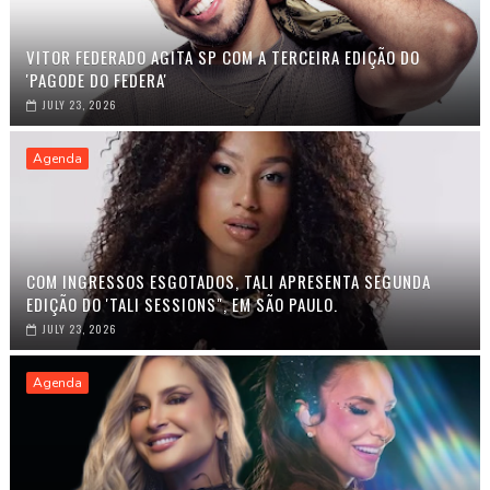
VITOR FEDERADO AGITA SP COM A TERCEIRA EDIÇÃO DO
'PAGODE DO FEDERA'
JULY 23, 2026
Agenda
COM INGRESSOS ESGOTADOS, TALI APRESENTA SEGUNDA
EDIÇÃO DO 'TALI SESSIONS", EM SÃO PAULO.
JULY 23, 2026
Agenda