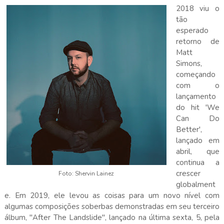
2018 viu o
tão
esperado
retorno de
Matt
Simons,
começando
com o
lançamento
do hit 'We
Can Do
Better',
lançado em
abril, que
continua a
crescer
Foto: Shervin Lainez
globalment
e. Em 2019, ele levou as coisas para um novo nível com
algumas composições soberbas demonstradas em seu terceiro
álbum, "After The Landslide", lançado na última sexta, 5, pela