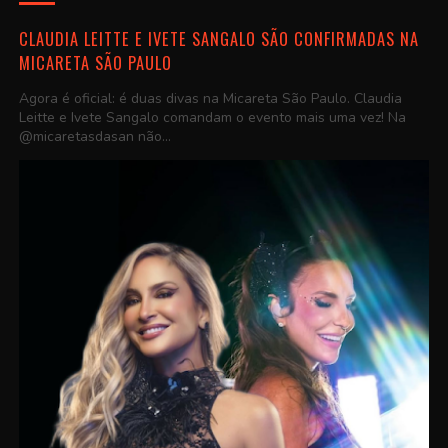
CLAUDIA LEITTE E IVETE SANGALO SÃO CONFIRMADAS NA
MICARETA SÃO PAULO
Agora é oficial: é duas divas na Micareta São Paulo. Claudia
Leitte e Ivete Sangalo comandam o evento mais uma vez! Na
@micaretasdasan não...