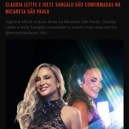
CLAUDIA LEITTE E IVETE SANGALO SÃO CONFIRMADAS NA
MICARETA SÃO PAULO
Agora é oficial: é duas divas na Micareta São Paulo. Claudia
Leitte e Ivete Sangalo comandam o evento mais uma vez! Na
@micaretasdasan não...