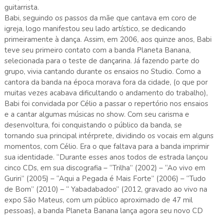
guitarrista.
Babi, seguindo os passos da mãe que cantava em coro de
igreja, logo manifestou seu lado artístico, se dedicando
primeiramente à dança. Assim, em 2006, aos quinze anos, Babi
teve seu primeiro contato com a banda Planeta Banana,
selecionada para o teste de dançarina. Já fazendo parte do
grupo, vivia cantando durante os ensaios no Studio. Como a
cantora da banda na época morava fora da cidade, (o que por
muitas vezes acabava dificultando o andamento do trabalho),
Babi foi convidada por Célio a passar o repertório nos ensaios
e a cantar algumas músicas no show. Com seu carisma e
desenvoltura, foi conquistando o público da banda, se
tornando sua principal intérprete, dividindo os vocais em alguns
momentos, com Célio. Era o que faltava para a banda imprimir
sua identidade. “Durante esses anos todos de estrada lançou
cinco CDs, em sua discografia – “Trilha” (2002) – “Ao vivo em
Guriri” (2005) – “Aqui a Pegada é Mais Forte” (2006) – “Tudo
de Bom” (2010) – “ Yabadabadoo” (2012, gravado ao vivo na
expo São Mateus, com um público aproximado de 47 mil
pessoas), a banda Planeta Banana lança agora seu novo CD