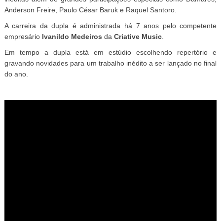
Anderson Freire, Paulo César Baruk e Raquel Santoro.
A carreira da dupla é administrada há 7 anos pelo competente
empresário
Ivanildo Medeiros
da
Criative Music
.
Em tempo a dupla está em estúdio escolhendo repertório e
gravando novidades para um trabalho inédito a ser lançado no final
do ano.