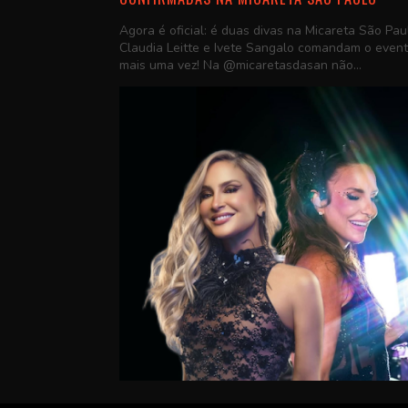
Agora é oficial: é duas divas na Micareta São Pau
Claudia Leitte e Ivete Sangalo comandam o even
mais uma vez! Na @micaretasdasan não...